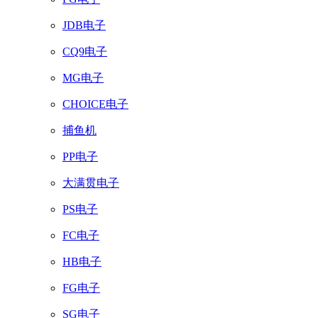
JDB电子
CQ9电子
MG电子
CHOICE电子
捕鱼机
PP电子
大满贯电子
PS电子
FC电子
HB电子
FG电子
SG电子