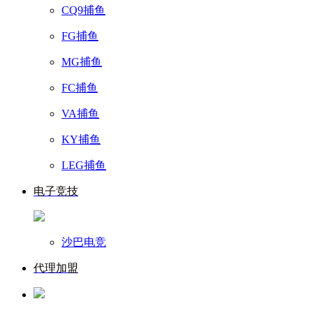
CQ9捕鱼
FG捕鱼
MG捕鱼
FC捕鱼
VA捕鱼
KY捕鱼
LEG捕鱼
电子竞技
沙巴电竞
代理加盟