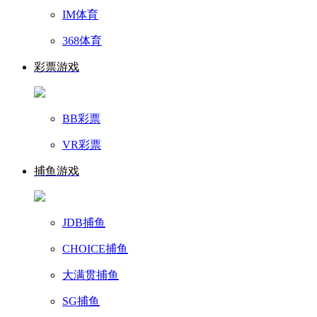
IM体育
368体育
彩票游戏
BB彩票
VR彩票
捕鱼游戏
JDB捕鱼
CHOICE捕鱼
大满贯捕鱼
SG捕鱼