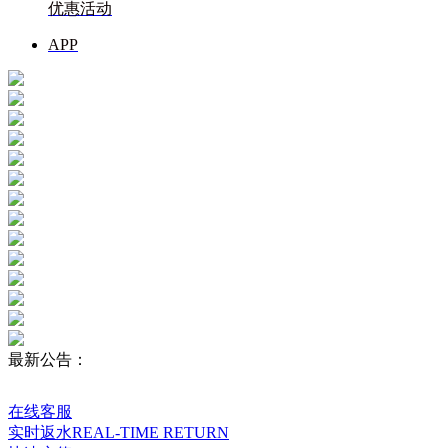
优惠活动
APP
最新公告：
在线客服
实时返水
REAL-TIME RETURN