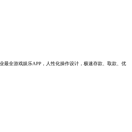
业最全游戏娱乐APP，人性化操作设计，极速存款、取款、优