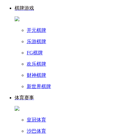
棋牌游戏
开元棋牌
乐游棋牌
FG棋牌
欢乐棋牌
财神棋牌
新世界棋牌
体育赛事
皇冠体育
沙巴体育